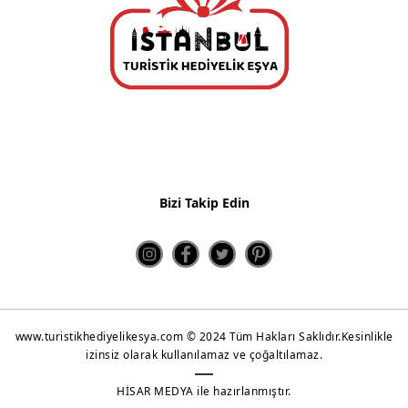
Kahve Sunum Setleri
Çay ve Kahve Setleri
Kupa Bardaklar
Metal Çanlar
Shot Glass
Bizi Takip Edin
Puzzle
Yeni Ürünler 2022
www.turistikhediyelikesya.com © 2024 Tüm Hakları Saklıdır.Kesinlikle
izinsiz olarak kullanılamaz ve çoğaltılamaz.
HİSAR MEDYA ile hazırlanmıştır.