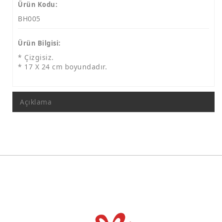
Polyester Tabak Lale Motif
Ürün Kodu:
BH005
Polyester Tabak Mozaik Desen
İST. Kolajlı Tabaklar
Ürün Bilgisi:
Kolajlı Tabak 9 Cm
* Çizgisiz.
* 17 X 24 cm boyundadır.
Kolajlı Tabak 15 Cm
Kolajlı Tabak 19 Cm
Açıklama
Kolajlı Tabak 24 Cm
Resim Çerçevesi
Ayetli Taşlı Grup
Saatler
Takvimler
Maketler