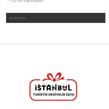
Polyester Tabak Lale Motif
* 20 cm boyundadır.
Polyester Tabak Mozaik Desen
Açıklama
İST. Kolajlı Tabaklar
Kolajlı Tabak 9 Cm
Kolajlı Tabak 15 Cm
Kolajlı Tabak 19 Cm
Kolajlı Tabak 24 Cm
Resim Çerçevesi
Ayetli Taşlı Grup
Saatler
Takvimler
Maketler