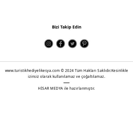
Kahve Sunum Setleri
Çay ve Kahve Setleri
Bizi Takip Edin
Kupa Bardaklar
Metal Çanlar
Shot Glass
Puzzle
www.turistikhediyelikesya.com © 2024 Tüm Hakları Saklıdır.Kesinlikle
izinsiz olarak kullanılamaz ve çoğaltılamaz.
Yeni Ürünler 2022
HİSAR MEDYA ile hazırlanmıştır.