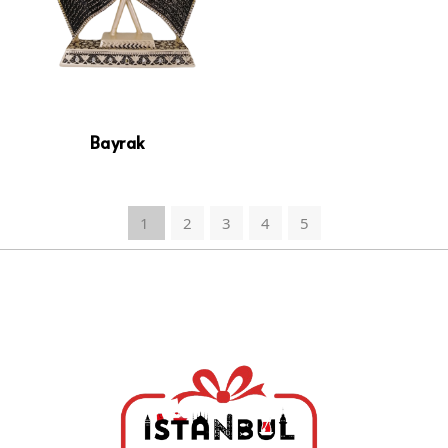
Bayrak
1
2
3
4
5