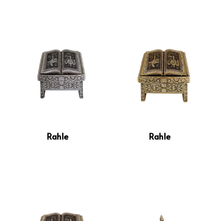
Polyester Tabak Lale Motif
Polyester Tabak Mozaik Desen
İST. Kolajlı Tabaklar
Kolajlı Tabak 9 Cm
Kolajlı Tabak 15 Cm
Kolajlı Tabak 19 Cm
Kolajlı Tabak 24 Cm
Rahle
Rahle
Resim Çerçevesi
Ayetli Taşlı Grup
Saatler
Takvimler
Maketler