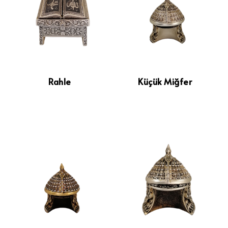
Kahve Sunum Setleri
Çay ve Kahve Setleri
Kupa Bardaklar
Metal Çanlar
Rahle
Küçük Miğfer
Shot Glass
Puzzle
Yeni Ürünler 2022