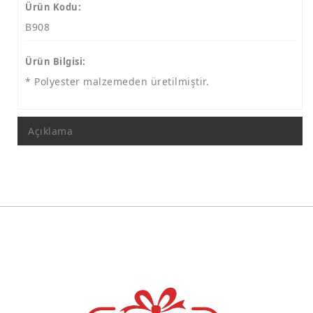
Polyester Tabak Lale Motif
Ürün Kodu:
B908
Polyester Tabak Mozaik Desen
İST. Kolajlı Tabaklar
Ürün Bilgisi:
Kolajlı Tabak 9 Cm
* Polyester malzemeden üretilmiştir.
Kolajlı Tabak 15 Cm
Açıklama
Kolajlı Tabak 19 Cm
Kolajlı Tabak 24 Cm
Resim Çerçevesi
Ayetli Taşlı Grup
Saatler
Takvimler
Maketler