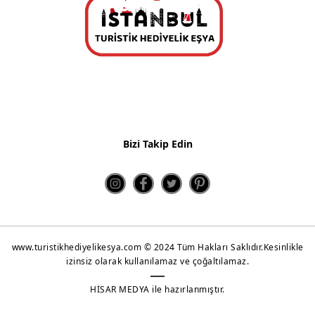
Kahve Sunum Setleri
Çay ve Kahve Setleri
Kupa Bardaklar
Metal Çanlar
Shot Glass
Bizi Takip Edin
Puzzle
Yeni Ürünler 2022
www.turistikhediyelikesya.com © 2024 Tüm Hakları Saklıdır.Kesinlikle
izinsiz olarak kullanılamaz ve çoğaltılamaz.
HİSAR MEDYA ile hazırlanmıştır.