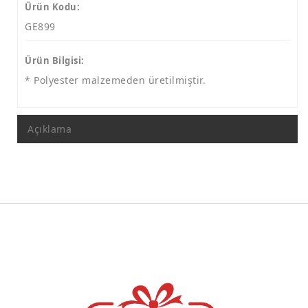
Polyester Tabak Lale Motif
Ürün Kodu:
GE899
Polyester Tabak Mozaik Desen
İST. Kolajlı Tabaklar
Ürün Bilgisi:
Kolajlı Tabak 9 Cm
* Polyester malzemeden üretilmiştir.
Kolajlı Tabak 15 Cm
Açıklama
Kolajlı Tabak 19 Cm
Kolajlı Tabak 24 Cm
Resim Çerçevesi
Ayetli Taşlı Grup
Saatler
Takvimler
Maketler