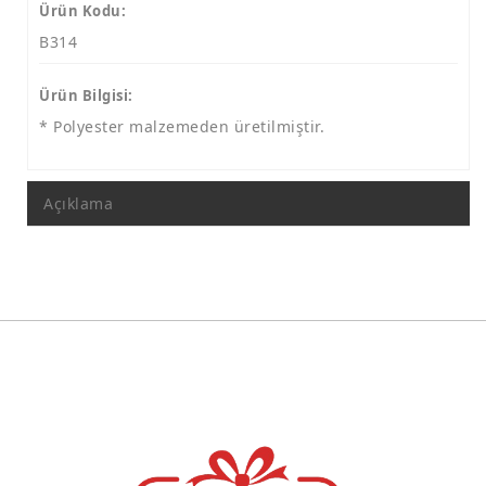
Polyester Tabak Lale Motif
Ürün Kodu:
B314
Polyester Tabak Mozaik Desen
İST. Kolajlı Tabaklar
Ürün Bilgisi:
Kolajlı Tabak 9 Cm
* Polyester malzemeden üretilmiştir.
Kolajlı Tabak 15 Cm
Açıklama
Kolajlı Tabak 19 Cm
Kolajlı Tabak 24 Cm
Resim Çerçevesi
Ayetli Taşlı Grup
Saatler
Takvimler
Maketler