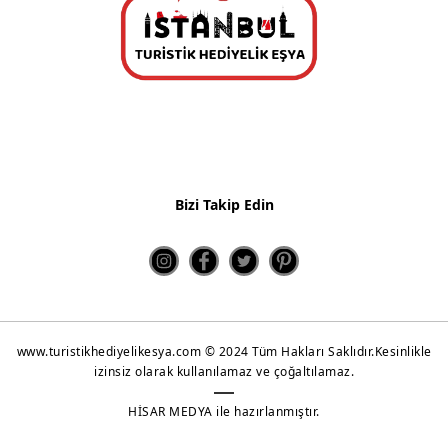
Kahve Sunum Setleri
Çay ve Kahve Setleri
Kupa Bardaklar
Metal Çanlar
Shot Glass
Bizi Takip Edin
Puzzle
Yeni Ürünler 2022
www.turistikhediyelikesya.com © 2024 Tüm Hakları Saklıdır.Kesinlikle
izinsiz olarak kullanılamaz ve çoğaltılamaz.
HİSAR MEDYA ile hazırlanmıştır.