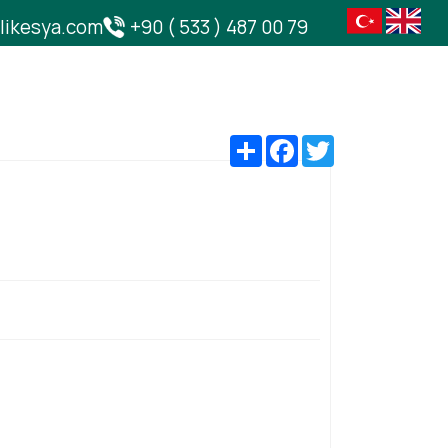
elikesya.com
+90 ( 533 ) 487 00 79
Share
Facebook
Twitter