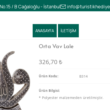
o.15 / B Cağaloğlu - İstanbul
info@turistikhediy
ANASAYFA
İLETİŞİM
Orta Vav Lale
326,70
₺
Ürün Kodu:
B314
Ürün Bilgisi:
* Polyester malzemeden üretilmiştir.