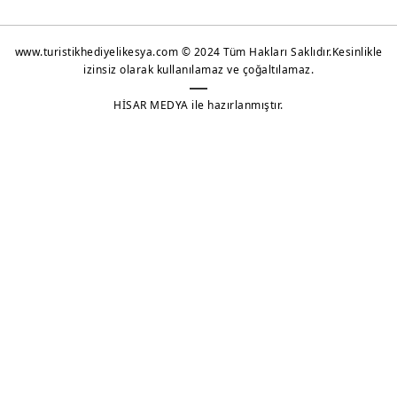
Kahve Sunum Setleri
www.turistikhediyelikesya.com © 2024 Tüm Hakları Saklıdır.Kesinlikle
Çay ve Kahve Setleri
izinsiz olarak kullanılamaz ve çoğaltılamaz.
Kupa Bardaklar
HİSAR MEDYA ile hazırlanmıştır.
Metal Çanlar
Shot Glass
Puzzle
Yeni Ürünler 2022