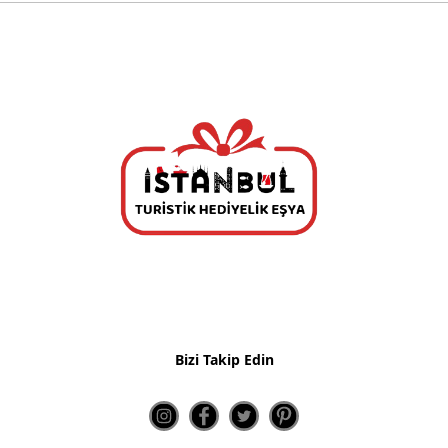
Polyester Tabak Lale Motif
Polyester Tabak Mozaik Desen
İST. Kolajlı Tabaklar
Kolajlı Tabak 9 Cm
Kolajlı Tabak 15 Cm
Kolajlı Tabak 19 Cm
Kolajlı Tabak 24 Cm
Resim Çerçevesi
Ayetli Taşlı Grup
Saatler
Bizi Takip Edin
Takvimler
Maketler