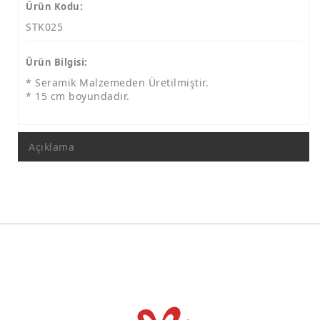
Polyester Tabak Lale Motif
Ürün Kodu:
STK025
Polyester Tabak Mozaik Desen
İST. Kolajlı Tabaklar
Ürün Bilgisi:
Kolajlı Tabak 9 Cm
* Seramik Malzemeden Üretilmiştir.
* 15 cm boyundadır.
Kolajlı Tabak 15 Cm
Kolajlı Tabak 19 Cm
Açıklama
Kolajlı Tabak 24 Cm
Resim Çerçevesi
Ayetli Taşlı Grup
Saatler
Takvimler
Maketler