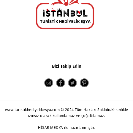
Kahve Sunum Setleri
Çay ve Kahve Setleri
Kupa Bardaklar
Metal Çanlar
Shot Glass
Bizi Takip Edin
Puzzle
Yeni Ürünler 2022
www.turistikhediyelikesya.com © 2024 Tüm Hakları Saklıdır.Kesinlikle
izinsiz olarak kullanılamaz ve çoğaltılamaz.
HİSAR MEDYA ile hazırlanmıştır.